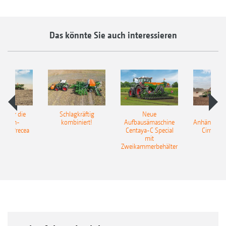
Das könnte Sie auch interessieren
pot für die
Schlagkräftig
Neue
Neu
elkorn-
kombiniert!
Aufbausämaschine
Anhängesäk
ine Precea
Centaya-C Special
Cirrus 9
mit
Gra
Zweikammerbehälter