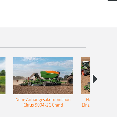
Neue Anhängesäkombination
Neue AMAZONE 
Cirrus 9004-2C Grand
Einzelkorn-Sämasc
TCC