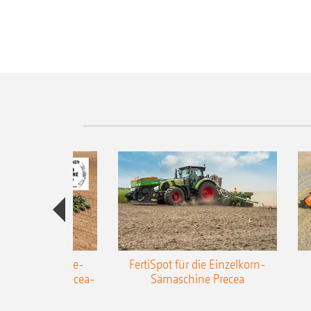
AZONE Anhänge-
FertiSpot für die Einzelkorn-
Sämaschine Precea-
Sämaschine Precea
TCC