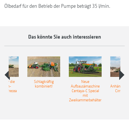
Ölbedarf für den Betrieb der Pumpe beträgt 35 l/min.
Das könnte Sie auch interessieren
pot für die
Schlagkräftig
Neue
Neu
elkorn-
kombiniert!
Aufbausämaschine
Anhängesäk
ine Precea
Centaya-C Special
Cirrus 9
mit
Gra
Zweikammerbehälter