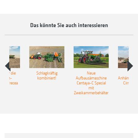
Das könnte Sie auch interessieren
pot für die
Schlagkräftig
Neue
Neu
elkorn-
kombiniert!
Aufbausämaschine
Anhängesäk
ine Precea
Centaya-C Special
Cirrus 9
mit
Gra
Zweikammerbehälter