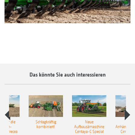
Das könnte Sie auch interessieren
pot für die
Schlagkräftig
Neue
Neu
elkorn-
kombiniert!
Aufbausämaschine
Anhängesäk
ine Precea
Centaya-C Special
Cirrus 9