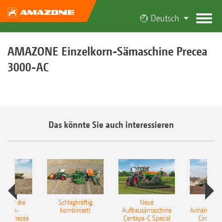
Deutsch
AMAZONE Einzelkorn-Sämaschine Precea
3000-AC
Das könnte Sie auch interessieren
pot für die
Schlagkräftig
Neue
Neu
elkorn-
kombiniert!
Aufbausämaschine
Anhängesäk
ine Precea
Centaya-C Special
Cirrus 9