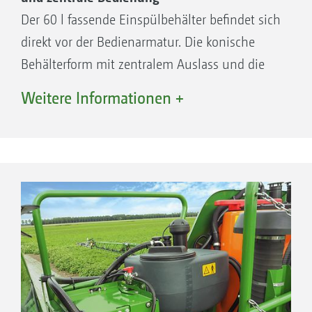
Der 60 l fassende Einspülbehälter befindet sich
direkt vor der Bedienarmatur. Die konische
Behälterform mit zentralem Auslass und die
enorme Absaugleistung von über 200 l/min
Weitere Informationen +
garantieren eine schnelle, störungsfreie
Befüllung sowie eine restlose Entleerung.
Ihre Vorteile:
Absaugleistung von über 200 l/min – für
eine schnelle, störungsfreie Befüllung und
restlose Entleerung
Stufenlos einstellbare Mischdüse – zur
Verhinderung von Verstopfungen bei
pulver- und granulatförmigen Mitteln