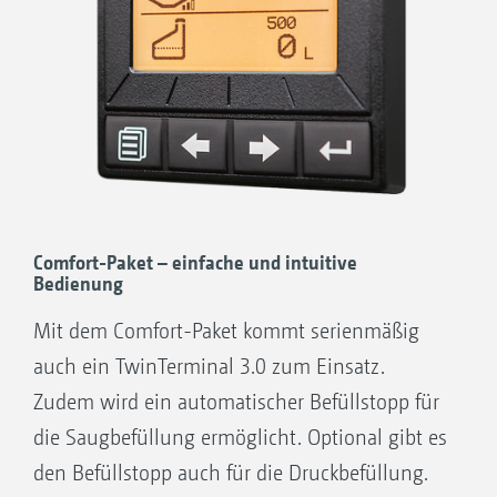
Bedienung Handwaschtank
Befüllvorrichtung Klarwassertank inkl.
Gardena-Kupplung
Schalthahn für Injektor/Einspülbehälter
Absaugen/zusätzliche Befüllleistung
Camlock-Sauganschluss 3 Zoll
Comfort-Paket – einfache und intuitive
Bedienung
Mit dem Comfort-Paket kommt serienmäßig
auch ein TwinTerminal 3.0 zum Einsatz.
Zudem wird ein automatischer Befüllstopp für
die Saugbefüllung ermöglicht. Optional gibt es
den Befüllstopp auch für die Druckbefüllung.