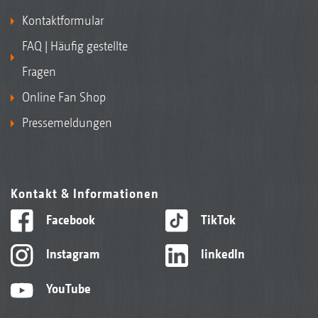
Kontaktformular
FAQ | Häufig gestellte
Fragen
DirectInject-Tank mit integriertem Sieb für eine
Online Fan Shop
einfache und sichere Befüllung
Pressemeldungen
Kontakt & Informationen
Facebook
TikTok
Instagram
linkedIn
YouTube