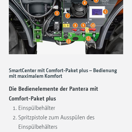
durch die automatische füllstandsabhängige
über einen Hahn geschaltet
Steuerung und Abschaltung des Rührwerks
Minimaler Verschleiß der Dichtungen und
Immer die volle Leistung beim Spritzen und
Unempfindlichkeit gegenüber Sand und
Rühren dank der autodynamischen
Schwebstoffen im Wasser
Rührwerkssteuerung
Beim Wechseln der Funktion wird kein
Fernbediente, automatische
ungewünschter Pfad aktiviert
Reinigungsprogramme für eine saubere
Spritze
SmartCenter mit Comfort-Paket plus – Bedienung
mit maximalem Komfort
Die Bedienelemente der Pantera mit
Comfort-Paket plus
Einspülbehälter
Spritzpistole zum Ausspülen des
Einspülbehälters