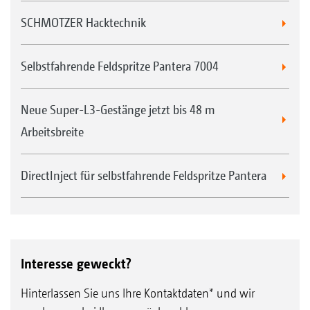
Einsparung von:
SCHMOTZER Hacktechnik
Arbeitszeit und Arbeitskosten
Maschinenkosten
Selbstfahrende Feldspritze Pantera 7004
Pflanzenschutzmitteln
Neue Super-L3-Gestänge jetzt bis 48 m
Arbeitsbreite
Anwendung im Feld
Stellt der Fahrer der Pantera z. B. auf einer
DirectInject für selbstfahrende Feldspritze Pantera
Teilfläche fest, dass dort ungewünschte
Beikräuter zu bekämpfen sind, kann er per
Knopfdruck von der Kabine aus die Dosierung
von DirectInject aktivieren. Zur Spritzflüssigkeit
Interesse geweckt?
aus dem Spritzflüssigkeitstank wird dann das
Hinterlassen Sie uns Ihre Kontaktdaten* und wir
zusätzliche Produkt aus dem DirectInject-Tank