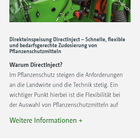
Stufenlos einstellbare Hochleistungs-
Ringleitung
In Verbindung mit dem Comfort-Paket plus
kann der Einspülbehälter über die
Direkteinspeisung DirectInject – Schnelle, flexible
und bedarfsgerechte Zudosierung von
Spülwasserpumpe während der
Pflanzenschutzmitteln
Druckbefüllung permanent mit hohem
Warum DirectInject?
Wasserdruck versorgt werden.
Im Pflanzenschutz steigen die Anforderungen
Staub- und flüssigkeitsdichter
an die Landwirte und die Technik stetig. Ein
Einspülbehälterdeckel als praktische
wichtiger Punkt hierbei ist die Flexibilität bei
Ablagemöglichkeit mit integrierter
der Auswahl von Pflanzenschutzmitteln auf
Abtropfvorrichtung
dem Feld. Aus pflanzenbaulicher Sicht ist es
Kanisterreinigungsdüse mit praktischer
Weitere Informationen +
häufig notwendig, mit spezifischen Produkten
Druckplatte für die Reinigung von
und Wirkstoffen nur in Teilbereichen oder auf
Messbecher und Kanister