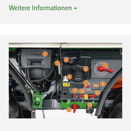
zum Erreichen der gewünschten
Weitere Informationen +
Ausbringmenge mitgenutzt. Die restliche
Pumpenleistung der Rührpumpe wird
weiterhin zum Aufrühren der Spritzflüssigkeit
verwendet.
Hohe Mengen Flüssigdünger können so bei
höheren Geschwindigkeiten appliziert
werden
Im Gemüseanbau sind Ausbringmengen
von 2.000 l/ha mit 5 bis 6 km/h möglich