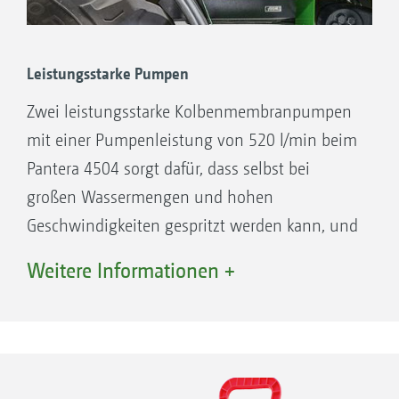
Leistungsstarke Pumpen
Zwei leistungsstarke Kolbenmembranpumpen
mit einer Pumpenleistung von 520 l/min beim
Pantera 4504 sorgt dafür, dass selbst bei
großen Wassermengen und hohen
Geschwindigkeiten gespritzt werden kann, und
dass immer eine ausreichende Rührleistung
Weitere Informationen +
Hochdruckdüsen
zur Verfügung steht.Die Pumpendrehzahl ist
Rührwerk
im Bereich von 380 bis 580 U/min frei über
Füllstandssensor
den AmaDrive einstellbar. Die Pumpen sind
Power-Injektor
gut erreichbar auf der rechten Maschinenseite
Tankdomdeckel
positioniert.