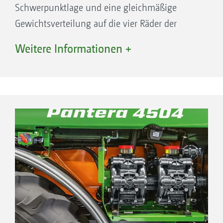
Schwerpunktlage und eine gleichmäßige
Gewichtsverteilung auf die vier Räder der
Pantera. Der Spritzflüssigkeitstank besteht aus
Weitere Informationen +
hochwertigem, glasfaserverstärktem Kunststoff
mit glatten Innen- und Außenwänden. Die
tiefliegende Auslaufsicke sichert geringste
Restmengen auch in Hanglagen. Eine
elektronische Füllstandsanzeige und vier
rotierende Hochdruckdüsen für die
Innenreinigung gehören zur
Serienausstattung. Der 500 Liter große
Spülwassertank mit Füllstandsanzeige
befindet sich im Heck der Pantera.