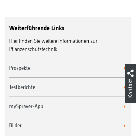
einzelnen Flächen bedarfsgerecht zu reagieren.
Kleine Aufstandsfläche an
Ebenfalls gibt es Auflagen zu schützenswerten
Kanisterreinigungsdüse, an der die Düse zur
Strukturen und Gewässern, die der Landwirt
Weiterführende Links
Reinigung des Kanisterhalses aktiviert
bei der Auswahl seiner Pflanzenschutzmittel
werden kann
Hier finden Sie weitere Informationen zur
berücksichtigen muss.
Pflanzenschutztechnik
Systemaufbau
Prospekte
AMAZONE bietet mit DirectInject ein System
Kontakt
zur Direkteinspeisung von
Testberichte
Pflanzenschutzmitteln. Diese können während
der Applikation bedarfsgerecht eingespeist
mySprayer-App
oder ausgespart werden. Die Besonderheit von
DirectInject gegenüber konventionellen
Bilder
Systemen liegt dabei in einer schnellen