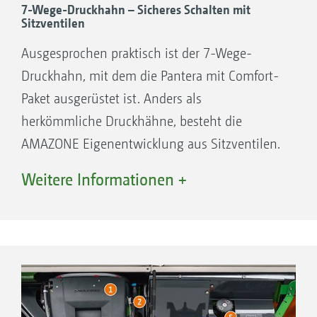
Paket eine vollautomatische Reinigung, die
7-Wege-Druckhahn – Sicheres Schalten mit
Sitzventilen
sich komplett aus der Kabine fernbedienen
lässt. Weitere Funktionen wie das
Ausgesprochen praktisch ist der 7-Wege-
Gestängespülen, die Umlaufreinigung bei
Druckhahn, mit dem die Pantera mit Comfort-
starken Ablagerungen oder ein definiertes
Paket ausgerüstet ist. Anders als
Verdünnen für eine nachträgliche
herkömmliche Druckhähne, besteht die
Tankmischung im Feld sind ebenfalls im
AMAZONE Eigenentwicklung aus Sitzventilen.
Comfort-Paket enthalten.
Ausschließlich durch Herein- bzw.
Weitere Informationen +
Herausschwenken des Druckhahns werden die
Ihre Vorteile:
jeweiligen Flüssigkeitspfade sicher geöffnet
Komfortables Befüllen des Spritzflüssigkeits-
bzw. geschlossen.
und Spülflüssigkeitstanks mit
automatischem Befüllstopp
Ihre Vorteile:
Kein Aufschäumen der Spritzflüssigkeit
Alle Funktionen auf der Druckseite werden