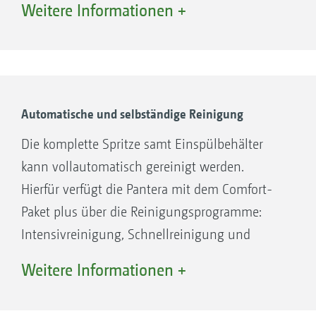
Weitere Informationen +
Mit der Spülwasserpumpe können der
Spülwassertank und der Spritzflüssigkeitstank
parallel über den Sauganschluss befüllt
werden. Die zusätzliche Spülwasserpumpe
ermöglicht zudem eine schnellere Reinigung
Automatische und selbständige Reinigung
der Pantera.
Die komplette Spritze samt Einspülbehälter
kann vollautomatisch gereinigt werden.
Hierfür verfügt die Pantera mit dem Comfort-
Paket plus über die Reinigungsprogramme:
Intensivreinigung, Schnellreinigung und
Gestänge spülen.
Weitere Informationen +
Außerdem kann sich der Einspülbehälter nach
jeder Befüllung selbstständig durchspülen.