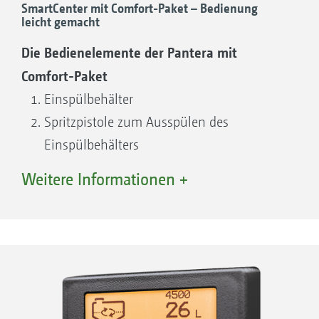
SmartCenter mit Comfort-Paket – Bedienung
leicht gemacht
Die Bedienelemente der Pantera mit
Comfort-Paket
Einspülbehälter
Spritzpistole zum Ausspülen des
Einspülbehälters
Selbstreinigender Druckfilter
Weitere Informationen +
Saugfilter
7-Wege-Druckhahn
Seifenspender
Quellhahn für Einspülbehälter
TwinTerminal 3.0
Druckfilterentleerung