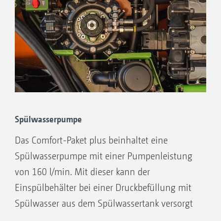
Im Job-Rechner können zwei individuelle
Autodynamische Rührwerkssteuerung
Befüllprofile für unterschiedliche Bediener
oder Anwendungen hinterlegt werden. Zum
Befüllen muss dann nur noch der Schlauch
angekuppelt werden, und die Maschine füllt
den Spritzflüssigkeitstank und den
Spülwassertank automatisch bis zum jeweils
gewünschten Tankfüllstand. Optional kann der
Spülwasserpumpe
Anwender eine individuell einstellbare
Das Comfort-Paket plus beinhaltet eine
Befüllpause für den Spritzflüssigkeitstank
Spülwasserpumpe mit einer Pumpenleistung
wählen.
von 160 l/min. Mit dieser kann der
Einspülbehälter bei einer Druckbefüllung mit
Spülwasser aus dem Spülwassertank versorgt
werden.