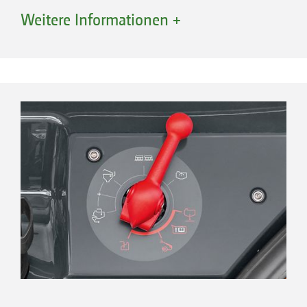
Während der Applikation regelt die
Weitere Informationen +
Rührwerkssteuerung in Abhängigkeit vom
Tankfüllstand die Rührleistung. Bei
abnehmendem Füllstand verringert sich die
Rührleistung automatisch bis zur kompletten
Abschaltung, um eine Schaumbildung bei
geringem Füllstand zu verhindern. Darüber
hinaus bietet die automatische
Rührwerksregelung eine autodynamische
Rührwerkssteuerung. Dies bedeutet: Wird eine
größere Ausbringmenge am Gestänge
benötigt, wird das Nebenrührwerk
geschlossen.
Nach der Applikation ermöglicht das Comfort-