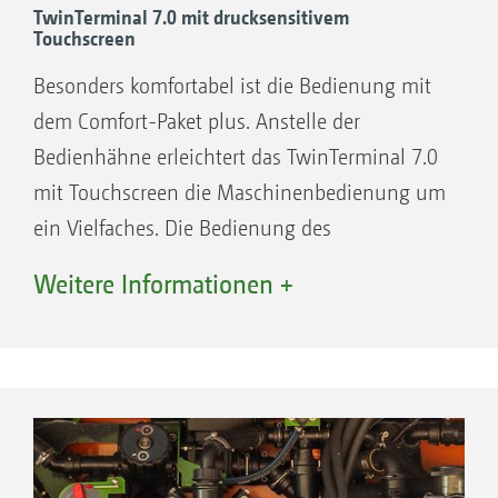
TwinTerminal 7.0 mit drucksensitivem
Touchscreen
Ihre Vorteile:
Besonders komfortabel ist die Bedienung mit
Einfache Bedienung: Funktion anwählen
dem Comfort-Paket plus. Anstelle der
und die Maschine stellt alles automatisch
Bedienhähne erleichtert das TwinTerminal 7.0
ein
mit Touchscreen die Maschinenbedienung um
Maximaler Komfort: Automatische Befüllung
ein Vielfaches. Die Bedienung des
und automatischer Befüllstopp bei der
Spritzflüssigkeitskreislaufs erfolgt
Saug- und Druckbefüllung
Weitere Informationen +
ausschließlich über den drucksensitiven
Maximale Sicherheit: Vollautomatische
Touchscreen, der auch bei Benutzung von
Reinigung der gesamten Maschine inkl.
Handschuhen einwandfrei funktioniert. Der
Einspülbehälter
Anwender wählt nur noch die gewünschte
Maximale Leistung: Automatische
Funktion aus und die Spritze stellt sich
Schnellbefüllung über Injektor nach dem
automatisch ein!
Einspülvorgang