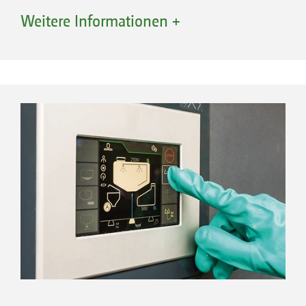
Closed Transfer System, Druckanschluss ¾
Weitere Informationen +
Zoll
Saugfilter
Selbstreinigender Druckfilter
TwinTerminal 7.0
Seifenspender
Quellhahn für Einspülbehälter
Bedienung Handwaschtank
Befüllvorrichtung Klarwassertank inkl.
Gardena-Kupplung
Closed Transfer System, Druckanschluss 1
Zoll
Camlock-Sauganschluss 3 Zoll