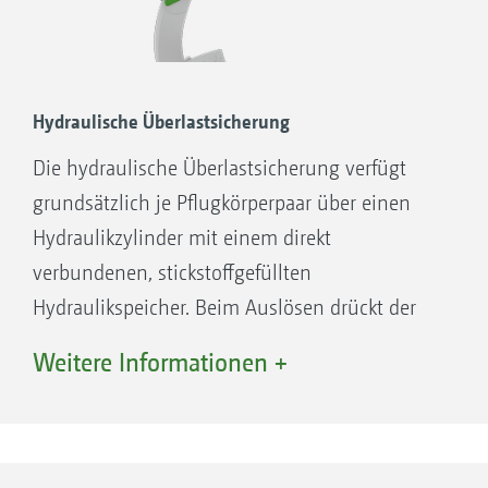
Hydraulische Überlastsicherung
Die hydraulische Überlastsicherung verfügt
grundsätzlich je Pflugkörperpaar über einen
Hydraulikzylinder mit einem direkt
verbundenen, stickstoffgefüllten
Hydraulikspeicher. Beim Auslösen drückt der
Pflugkörper über den Hydraulikzylinder einen
Weitere Informationen +
Kolben in den Speicher. Das Gas wird
zusammengepresst und bringt nach Passieren
des Hindernisses den Körper automatisch
wieder in die Ausgangsposition. Gewählt