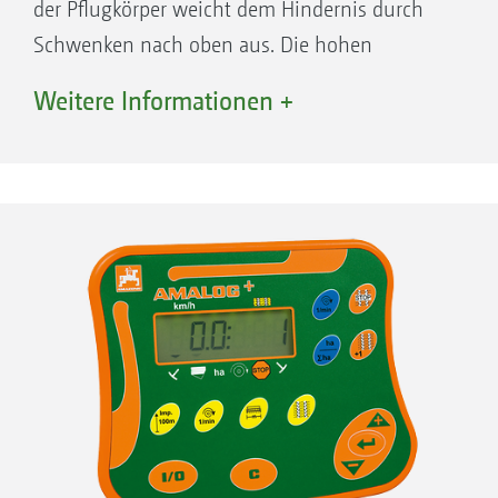
der Pflugkörper weicht dem Hindernis durch
Schwenken nach oben aus. Die hohen
Auslösekräfte des Scherbolzens ermöglichen
Weitere Informationen +
einen Einsatz auch in schweren und harten
Böden.
Ihre Vorteile
Abscherkraft 4.400 kg
Exaktes Abscheren durch doppelschnittige
und gehärtete Flanschplatten