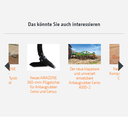
Das könnte Sie auch interessieren
 AMAZONE
Der neue klappbare
Neue AM
sattel-
und universell
Kompaktsch
Neues AMAZONE
pflug Tyrok
einsetzbare
Catros
360-mm-Flügelschar
 Onland
Anbaugrubber Cenio
für Anbaugrubber
4000-2
Cenio und Cenius