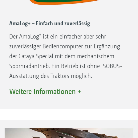
AmaLog+ – Einfach und zuverlässig
+
Der AmaLog
ist ein einfacher aber sehr
zuverlässiger Bediencomputer zur Ergänzung
der Cataya Special mit dem mechanischem
Spornradantrieb. Ein Betrieb ist ohne ISOBUS-
Ausstattung des Traktors möglich.
Weitere Informationen +
+
Funktionen Ihres AmaLog
:
Fahrgassenschaltung
Fahrgassenmarkierung
Füllstandskontrolle
Hektarzähler