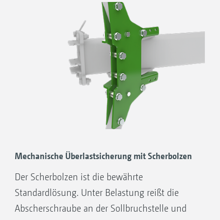
werden kann zwischen der serienmäßigen
hydraulischen Überlastsicherung mit
dezentraler Verstellung oder der optionalen
Überlastsicherung mit zentraler Verstellung für
die komfortable und schnelle Einstellung des
Auslösedrucks aller Körper.
Ihre Vorteile
Einfaches Anpassen der Auslösekraft
Ruhige und materialschonende
Mechanische Überlastsicherung mit Scherbolzen
Arbeitsweise
Der Scherbolzen ist die bewährte
Austauschbare Gelenkkugeln und
Standardlösung. Unter Belastung reißt die
Kugelpfannen
Abscherschraube an der Sollbruchstelle und
Serienmäßige zusätzliche Abscherschraube