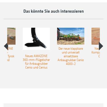
Das könnte Sie auch interessieren
 AMAZONE
Der neue klappbare
Neue AM
sattel-
und universell
Kompaktsch
Neues AMAZONE
pflug Tyrok
einsetzbare
Catros
360-mm-Flügelschar
 Onland
Anbaugrubber Cenio
für Anbaugrubber
4000-2
Cenio und Cenius