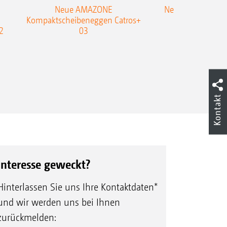
Neue AMAZONE
Neuer Doppelstrie
Kompaktscheibeneggen Catros+
Flachgrubber
2
03
Kontakt
Interesse geweckt?
Hinterlassen Sie uns Ihre Kontaktdaten*
und wir werden uns bei Ihnen
zurückmelden: