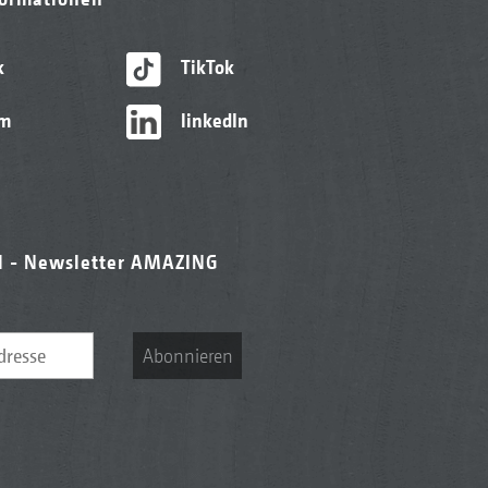
k
TikTok
am
linkedIn
l - Newsletter AMAZING
Abonnieren