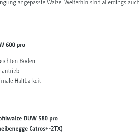
ngung angepasste Walze. Weiterhin sind allerdings auc
SW 600 pro
leichten Böden
antrieb
male Haltbarkeit
rofilwalze DUW 580 pro
heibenegge Catros+-2TX)