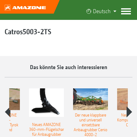
Deutsch
Catros5003-2TS
Das könnte Sie auch interessieren
 AMAZONE
Der neue klappbare
Neue AM
sattel-
und universell
Kompaktsch
Neues AMAZONE
pflug Tyrok
einsetzbare
Catros
360-mm-Flügelschar
 Onland
Anbaugrubber Cenio
für Anbaugrubber
4000-2