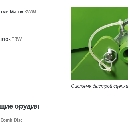
ами Matrix
KWM
каток
TRW
Система быстрой сцепки 
щие орудия
а
CombiDisc