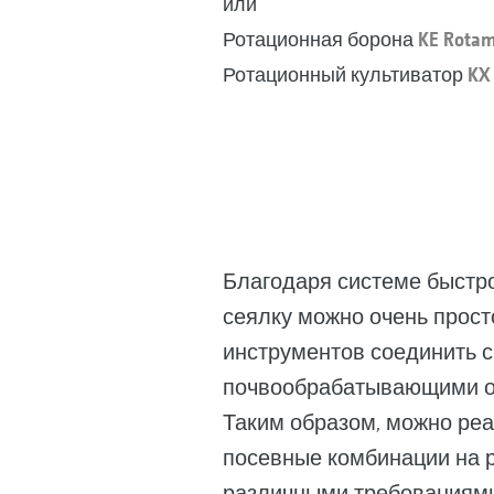
или
Ротационная борона
KE Rotam
Ротационный культиватор
KX 
Благодаря системе быстрой
сеялку можно очень просто
инструментов соединить 
почвообрабатывающими о
Таким образом, можно ре
посевные комбинации на р
различными требованиями