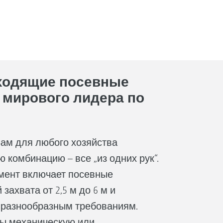
ходящие посевные
 мирового лидера по
ам для любого хозяйства
 комбинацию – все „из одних рук“.
мент включает посевные
захвата от 2,5 м до 6 м и
 разнообразным требованиям.
Вы механическую или