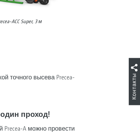
cea-ACC Super, 3 м
Контакты
й точного высева Precea-
 один проход!
 Precea-A можно провести