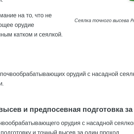
ание на то, что не
Сеялка точного высева Pre
ющее орудие
иным катком и сеялкой.
почвообрабатывающих орудий с насадной сеялко
и.
й высев и предпосевная подготовка за
вообрабатывающего орудия с насадной сеялкой
одготовку и точный высев за один проход.