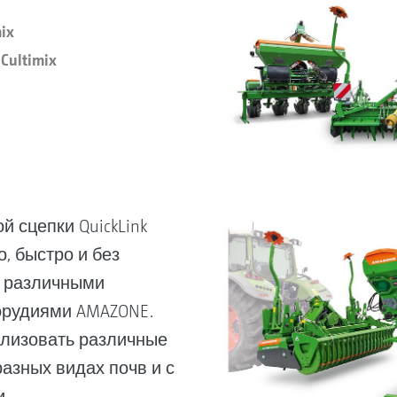
ix
Cultimix
 сцепки QuickLink
, быстро и без
с различными
рудиями AMAZONE.
ализовать различные
азных видах почв и с
.