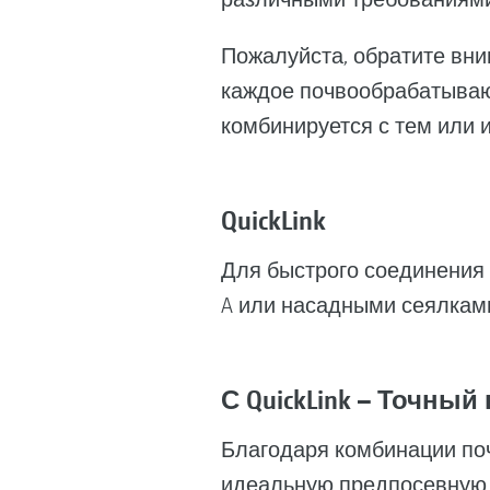
Пожалуйста, обратите вним
каждое почвообрабатыва
комбинируется с тем или 
QuickLink
Для быстрого соединения 
A или насадными сеялкам
С QuickLink – Точны
Благодаря комбинации поч
идеальную предпосевную п