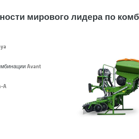
ожности мирового лидера по ком
aya
омбинации
Avant
a-A