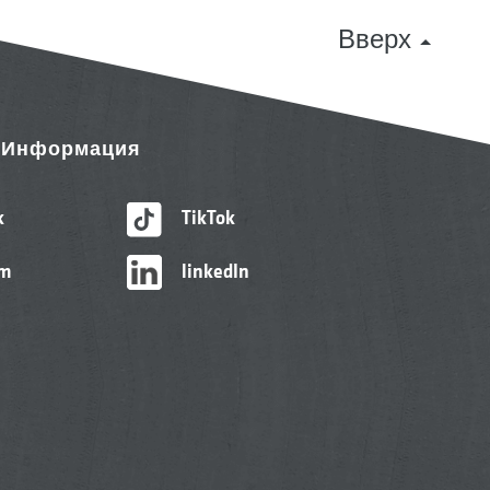
Вверх
& Информация
k
TikTok
am
linkedIn