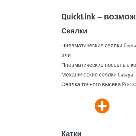
QuickLink – возм
Сеялки
Пневматические сеялки
Cent
или
Пневматические посевные к
Механические сеялки
Cataya
Сеялка точного высева
Prece
Катки