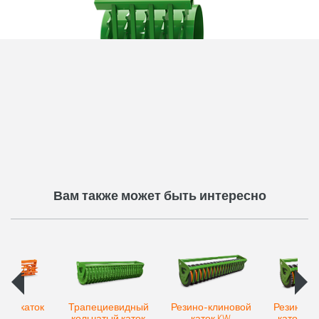
Зубчатыйкаток PW
Вам также может быть интересно
тый каток
Трапециевидный
Резино-клиновой
Резино-к
SW
кольчатый каток
каток KW
каток с 