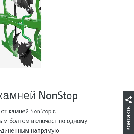
камней NonStop
Контакты
от камней NonStop с
ым болтом включает по одному
оединенным напрямую