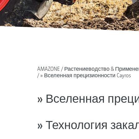
AMAZONE
Растениеводство & Примене
» Вселенная прецизионности Cayros
» Вселенная преци
» Технология зака