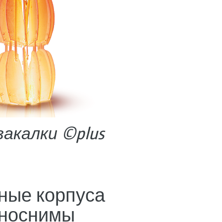
закалки ©plus
ные корпуса
рноснимы