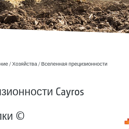
ние
Хозяйства
Вселенная прецизионности
зионности Cayros
лки ©