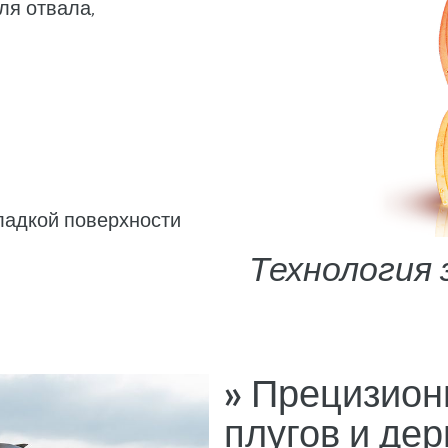
ля отвала,
ладкой поверхности
Технология 
» Прецизион
плугов и де