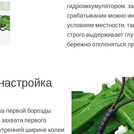
гидроаккумулятором, з
срабатывания можно ин
условиям местности, так
строго выдерживает глуб
бережно отклоняться пр
настройка
ка первой борозды
 захвата первого
нутренней ширине колеи