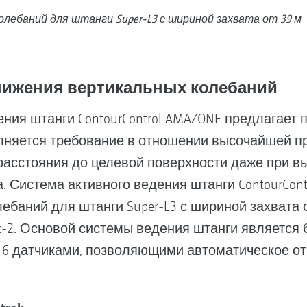
лебаний для штанги Super-L3 с шириной захвата от 39 м
я снижения вертикальных колебаний
ения штанги ContourControl AMAZONE предлагает
олняется требование в отношении высочайшей п
 расстояния до целевой поверхности даже при в
 Система активного ведения штанги ContourContr
ебаний для штанги Super-L3 с шириной захвата о
x-2. Основой системы ведения штанги являетс
 6 датчиками, позволяющими автоматическое от