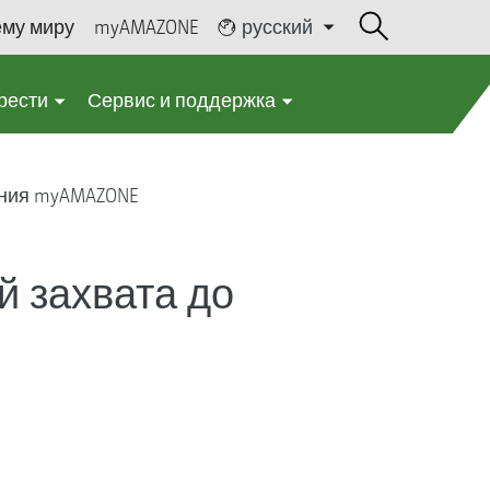
ему миру
myAMAZONE
русский
рести
Сервис и поддержка
ния myAMAZONE
й захвата до