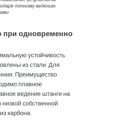
годаря точному ведению
вами
ю при одновременно
имальную устойчивость
товлены из стали. Для
иния. Преимущество
ходимо плавное
авное ведение штанги на
и низкой собственной
из карбона.