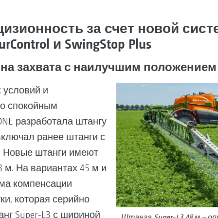
изионность за счет новой сис
Control и SwingStop Plus
на захвата с наилучшим положением
 условий и
о спокойным
NE разработала штангу
включал ранее штанги с
м. Новые штанги имеют
8 м. На вариантах 45 м и
ема компенсации
ки, которая серийно
нг Super-L3 с шириной
Штанга Super-L3 48 м – 