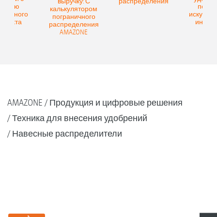
выручку: С
распределения
мощью
помо
калькулятором
ственного
искусств
пограничного
еллекта
интелл
распределения
AMAZONE
AMAZONE
Продукция и цифровые решения
Техника для внесения удобрений
Навесные распределители