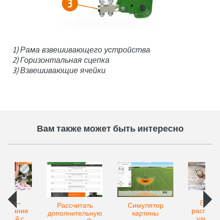
1) Рама взвешивающего устройства
2) Горизонтальная сцепка
3) Взвешивающие ячейки
Вам также может быть интересно
Match –
EasyMa
Рассчитать
Симулятор
знавание
распозн
дополнительную
картины
рений с
удобре