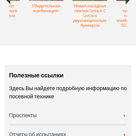
Spot для
Убедительная
Новая насадная
Нов
и точного
комбинация!
сеялка Centaya-C
прице
а Precea
Special с
посев
двухсекционным
комбинаци
бункером
9004-2C
Полезные ссылки
Здесь Вы найдете подробную информацию по
посевной технике
Проспекты
Отчеты об испытаниях