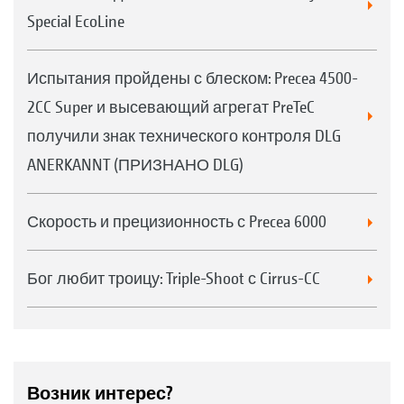
Special EcoLine
Испытания пройдены с блеском: Precea 4500-
2CC Super и высевающий агрегат PreTeC
получили знак технического контроля DLG
ANERKANNT (ПРИЗНАНО DLG)
Скорость и прецизионность с Precea 6000
Бог любит троицу: Triple-Shoot с Cirrus-CC
Возник интерес?