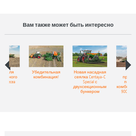
Вам также может быть интересно
Spot для
Убедительная
Новая насадная
Нов
и точного
комбинация!
сеялка Centaya-C
прице
а Precea
Special с
посев
двухсекционным
комбинаци
бункером
9004-2C