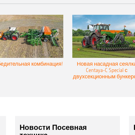
едительная комбинация!
Новая насадная сеялк
Centaya-C Special с
двухсекционным бункер
Новости Посевная