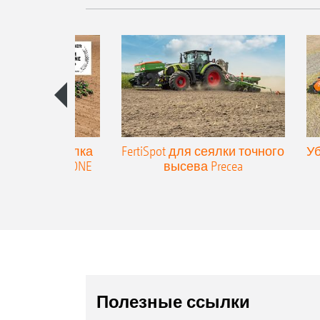
ицепная сеялка
FertiSpot для сеялки точного
Уб
высева AMAZONE
высева Precea
recea-TCC
Полезные ссылки