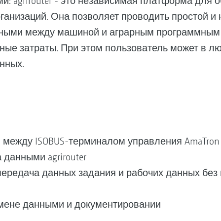
: agrirouter - это независимая платформа для
анизаций. Она позволяет проводить простой и
ными между машиной и аграрным программным
ные затраты. При этом пользователь может в л
нных.
между ISOBUS-терминалом управления AmaTron 
данными agrirouter
ередача данных задания и рабочих данных без 
бмене данными и документировании