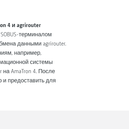
4 и agrirouter
 ISOBUS-терминалом
мена данными agrirouter.
ниям, например,
рмационной системы
 на AmaTron 4. После
 и предоставить для