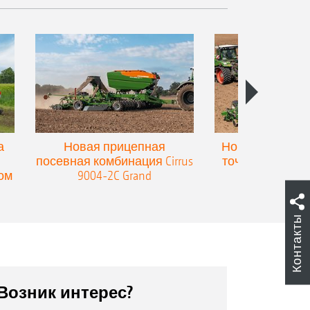
а
Новая прицепная
Новая прицепн
посевная комбинация Cirrus
точного высев
ом
9004-2C Grand
Precea-T
Контакты
Возник интерес?