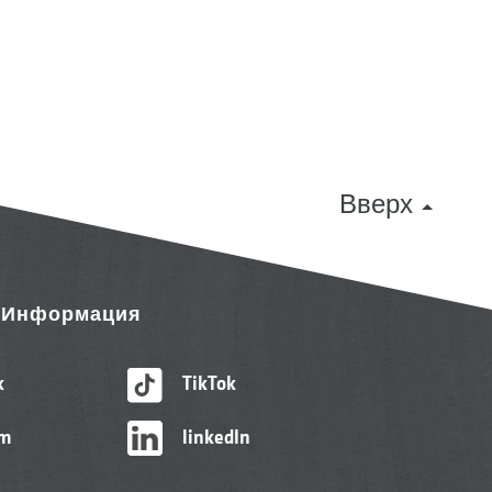
Вверх
& Информация
k
TikTok
am
linkedIn