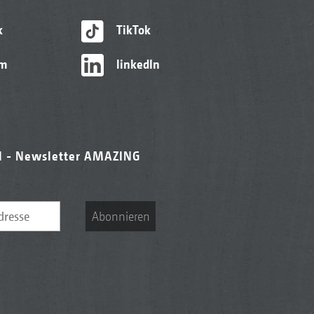
k
TikTok
am
linkedIn
l - Newsletter AMAZING
Abonnieren