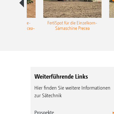
AZONE Anhänge-
FertiSpot für die Einzelkorn-
Sämaschine Precea-
Sämaschine Precea
TCC
Weiterführende Links
Hier finden Sie weitere Informationen
zur Sätechnik
Prospekte