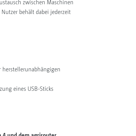
naustausch zwischen Maschinen
utzer behält dabei jederzeit
 herstellerunabhängigen
zung eines USB-Sticks
 4 und dem agrirouter