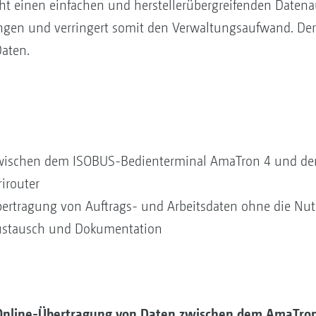
ht einen einfachen und herstellerübergreifenden Date
en und verringert somit den Verwaltungsaufwand. Der N
Daten.
wischen dem ISOBUS-Bedienterminal AmaTron 4 und der
irouter
ertragung von Auftrags- und Arbeitsdaten ohne die Nut
naustausch und Dokumentation
Online-Übertragung von Daten zwischen dem AmaTron