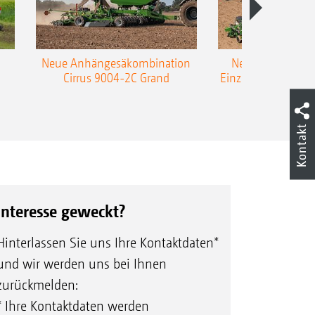
Neue Anhängesäkombination
Neue AMAZONE 
Cirrus 9004-2C Grand
Einzelkorn-Sämasc
TCC
Kontakt
Interesse geweckt?
Hinterlassen Sie uns Ihre Kontaktdaten*
und wir werden uns bei Ihnen
zurückmelden:
* Ihre Kontaktdaten werden