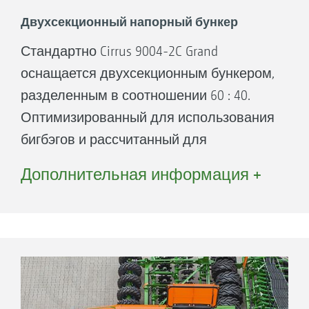
Двухсекционный напорный бункер
Стандартно Cirrus 9004-2C Grand
оснащается двухсекционным бункером,
разделенным в соотношении 60 : 40.
Оптимизированный для использования
бигбэгов и рассчитанный для
достаточно избыточных мощностей
Дополнительная информация +
общий объём бункера составляет 5.750
л. За счет избыточных мощностей
заполнение можно проводить тогда,
когда это необходимо. Бункер
полностью вмещает все содержимое
бигбэга, даже при большом остаточном