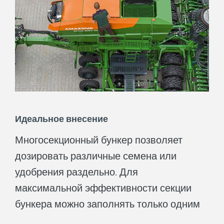
количестве. Это упрощает логистику
посевного материала, поскольку выбор
времени заполнения становится гибче.
Идеальное внесение
Многосекционный бункер позволяет
дозировать различные семена или
удобрения раздельно. Для
максимальной эффективности секции
Повышение продуктивности за счет бункера
бункера можно заполнять только одним
с избыточными мощностями оптимизирует
концепцию логистики и сокращает время на
вносимым материалом. Точное