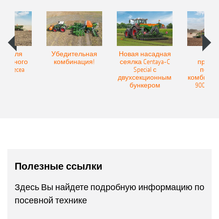
Spot для
Убедительная
Новая насадная
Нов
и точного
комбинация!
сеялка Centaya-C
прице
а Precea
Special с
посев
двухсекционным
комбинаци
бункером
9004-2C
Полезные ссылки
Здесь Вы найдете подробную информацию по
посевной технике