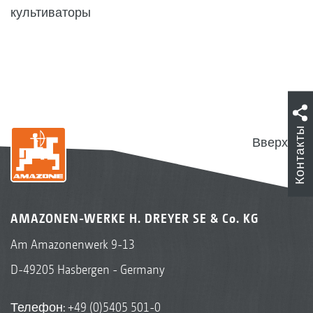
культиваторы
Контакты
Вверх
AMAZONEN-WERKE H. DREYER SE & Co. KG
Am Amazonenwerk 9-13
D-49205 Hasbergen - Germany
Телефон:
+49 (0)5405 501-0