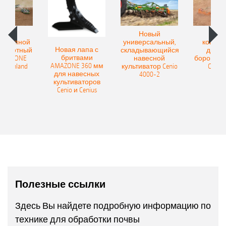
овый
Новый
Нов
рицепной
универсальный,
компак
Новая лапа с
боротный
складывающийся
диско
бритвами
 AMAZONE
навесной
бороны A
AMAZONE 360 мм
400 Onland
культиватор Cenio
Catros
для навесных
4000-2
культиваторов
Cenio и Cenius
Полезные ссылки
Здесь Вы найдете подробную информацию по
технике для обработки почвы