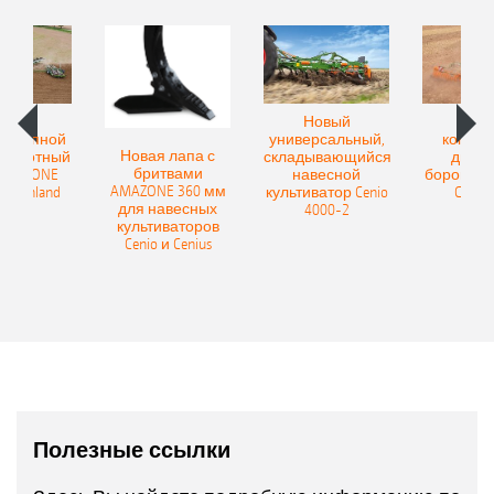
овый
Новый
Нов
рицепной
универсальный,
компак
Новая лапа с
боротный
складывающийся
диско
бритвами
 AMAZONE
навесной
бороны A
AMAZONE 360 мм
400 Onland
культиватор Cenio
Catros
для навесных
4000-2
культиваторов
Cenio и Cenius
Полезные ссылки