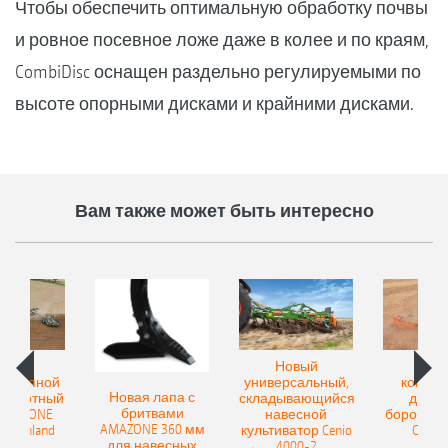
Чтобы обеспечить оптимальную обработку почвы
и ровное посевное ложе даже в колее и по краям,
CombiDisc оснащен раздельно регулируемыми по
высоте опорными дисками и крайними дисками.
Вам также может быть интересно
овый
Новый
Нов
рицепной
универсальный,
компак
Новая лапа с
боротный
складывающийся
диско
бритвами
 AMAZONE
навесной
бороны A
AMAZONE 360 мм
400 Onland
культиватор Cenio
Catros
для навесных
4000-2