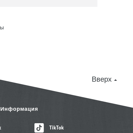
ны
Вверх
& Информация
k
TikTok