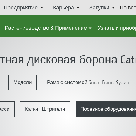
Предприятие
Карьера
Закупки
По вс
Растениеводство & Применение
Узнать и приоб
ная дисковая борона Cat
Модели
Рама с системой Smart Frame System
сси
Катки I Штригели
Посевное оборудование I 