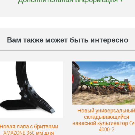
ральные удобрения, например, микрогранулят.
Комфортное управление машиной через 
может осуществляться через ISOBUS-терми
проводить дифференцированную обраб
(SectionControl) норму внесения можно ус
Простое управление машиной с помощ
конкретного участка с помощью аппликац
5.2
Вам также может быть интересно
Преимущества магистрали подачи с с
распределительной головкой
Высокая действенность за счет большо
Более низкие затраты на содержание м
гибкости и возможностей применения
Прецизионная работа за счет полностью
управления
С технологией ISOBUS
Новый универсальный
складывающийся
навесной культиватор Ce
Новая лапа с бритвами
4000-2
AMAZONE 360 мм для