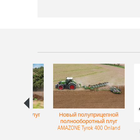
и другие семена или даже мине
упенчатый плуг
Новый полуприцепной
eres 300
полнооборотный плуг
AMAZONE Tyrok 400 Onland