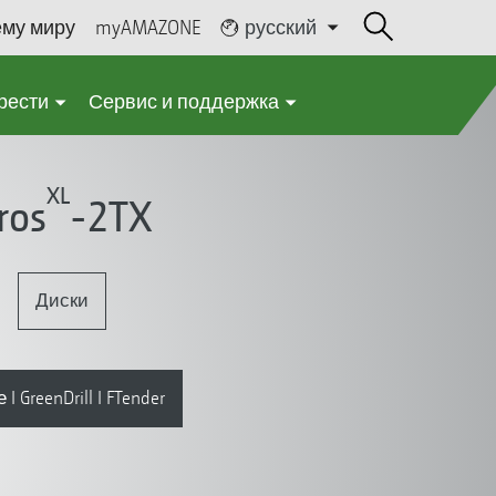
ему миру
myAMAZONE
русский
рести
Сервис и поддержка
XL
ros
-2TX
Диски
GreenDrill I FTender