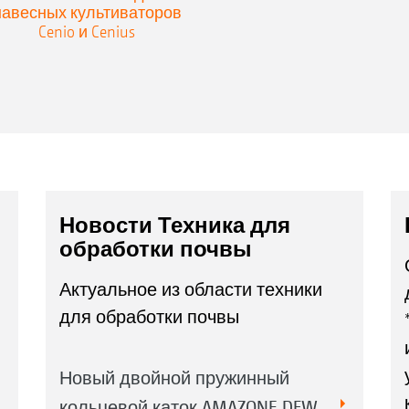
навесных культиваторов
Cenio и Cenius
Пр
Удобное управление GreenDrill 501 и FTender
ка
управления
Фронтальный бункер FTender 1600 с
Новости Техника для
объёмом 1.600 л
обработки почвы
Актуальное из области техники
для обработки почвы
Новый двойной пружинный
кольцевой каток AMAZONE DFW