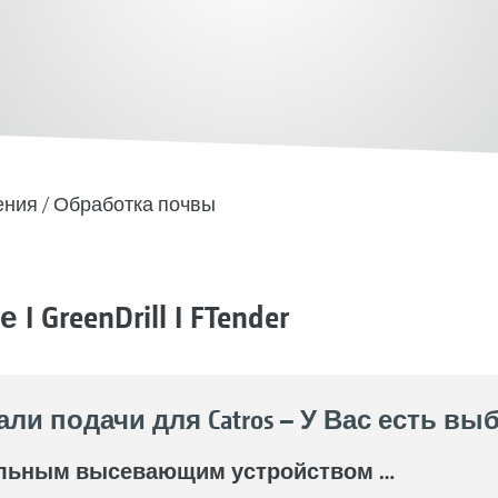
ения
Обработка почвы
GreenDrill I FTender
и подачи для Catros – У Вас есть вы
мальным высевающим устройством …