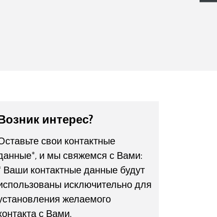
остая замена дозирующих
 с помощью ISOBUS-терминала
тушек
Возник интерес?
Оставьте свои контактные
данные*, и мы свяжемся с Вами:
* Ваши контактные данные будут
использованы исключительно для
установления желаемого
контакта с Вами.