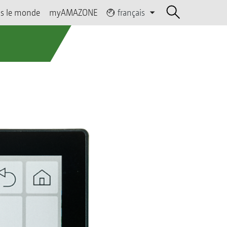
s le monde
myAMAZONE
français