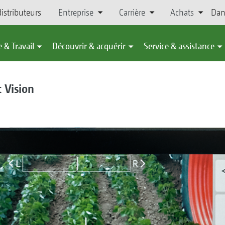
istributeurs
Entreprise
Carrière
Achats
Dan
 & Travail
Découvrir & acquérir
Service & assistance
 Vision