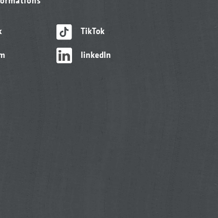
formations
k
TikTok
am
linkedIn