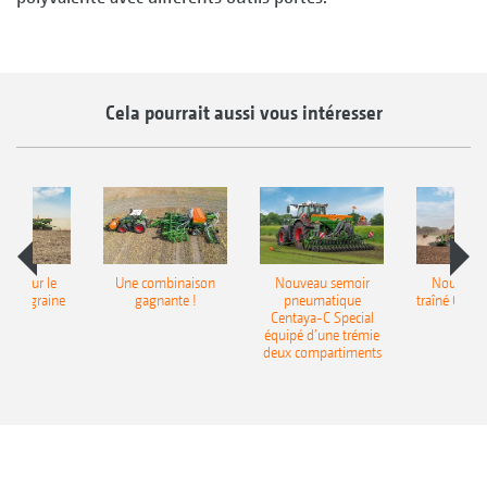
Cela pourrait aussi vous intéresser
pot pour le
Une combinaison
Nouveau semoir
Nouveau 
monograine
gagnante !
pneumatique
traîné Cirr
recea
Centaya-C Special
Gra
équipé d’une trémie
deux compartiments