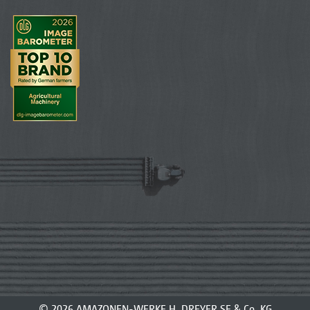
© 2026 AMAZONEN-WERKE H. DREYER SE & Co. KG