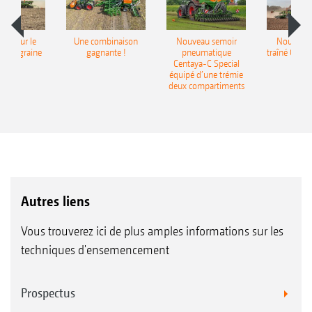
pot pour le
Une combinaison
Nouveau semoir
Nouveau 
monograine
gagnante !
pneumatique
traîné Cirr
recea
Centaya-C Special
Gra
équipé d’une trémie
deux compartiments
Autres liens
Vous trouverez ici de plus amples informations sur les
techniques d'ensemencement
Prospectus