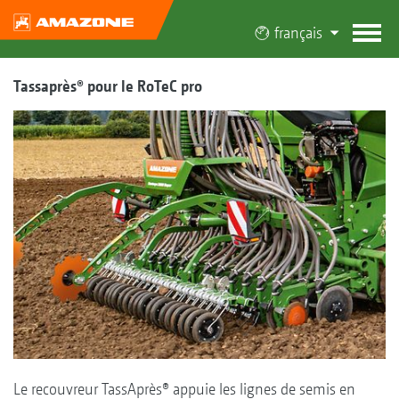
français
Tassaprès® pour le RoTeC pro
Le recouvreur TassAprès® appuie les lignes de semis en