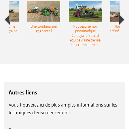
pot pour le
Une combinaison
Nouveau semoir
Nouveau 
monograine
gagnante !
pneumatique
traîné Cirr
recea
Centaya-C Special
Gra
équipé d’une trémie
deux compartiments
Autres liens
Vous trouverez ici de plus amples informations sur les
techniques d'ensemencement