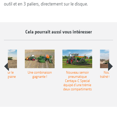
outil et en 3 paliers, directement sur le disque.
Cela pourrait aussi vous intéresser
pot pour le
Une combinaison
Nouveau semoir
Nouveau 
monograine
gagnante !
pneumatique
traîné Cirr
recea
Centaya-C Special
Gra
équipé d’une trémie
deux compartiments