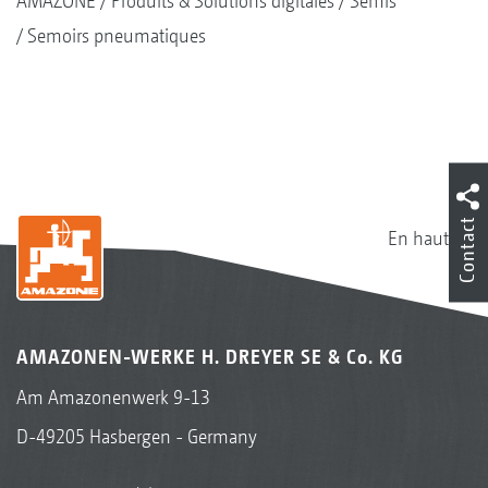
AMAZONE
Produits & Solutions digitales
Semis
Semoirs pneumatiques
Contact
En haut
AMAZONEN-WERKE H. DREYER SE & Co. KG
Am Amazonenwerk 9-13
D-49205 Hasbergen - Germany