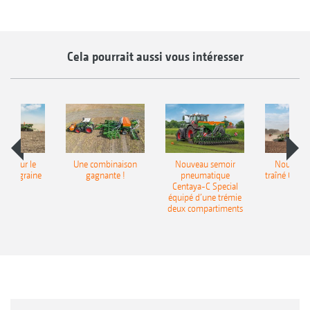
Cela pourrait aussi vous intéresser
pot pour le
Une combinaison
Nouveau semoir
Nouveau 
monograine
gagnante !
pneumatique
traîné Cirr
recea
Centaya-C Special
Gra
équipé d’une trémie
deux compartiments