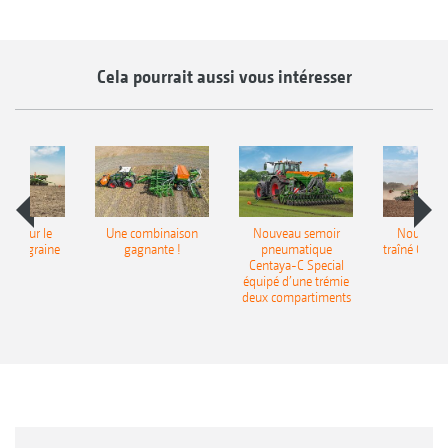
Cela pourrait aussi vous intéresser
pot pour le
Une combinaison
Nouveau semoir
Nouveau 
monograine
gagnante !
pneumatique
traîné Cirr
recea
Centaya-C Special
Gra
équipé d’une trémie
deux compartiments