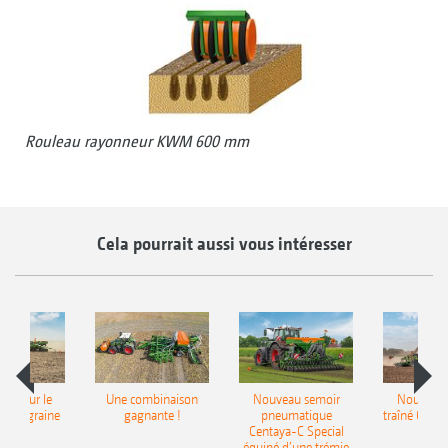
Rouleau rayonneur KWM 600 mm
Cela pourrait aussi vous intéresser
pot pour le
Une combinaison
Nouveau semoir
Nouveau 
monograine
gagnante !
pneumatique
traîné Cirr
recea
Centaya-C Special
Gra
équipé d’une trémie