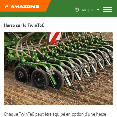
français
Herse sur le TwinTeC
Chaque TwinTeC peut être équipé en option d’une herse