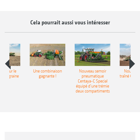
Cela pourrait aussi vous intéresser
pot pour le
Une combinaison
Nouveau semoir
Nouveau 
monograine
gagnante !
pneumatique
traîné Cirr
recea
Centaya-C Special
Gra
équipé d’une trémie
deux compartiments