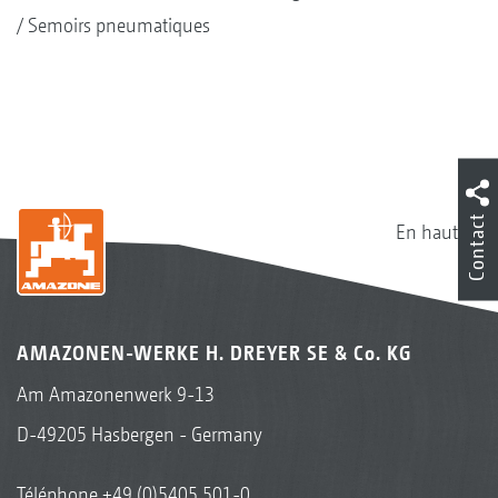
Semoirs pneumatiques
Contact
En haut
AMAZONEN-WERKE H. DREYER SE & Co. KG
Am Amazonenwerk 9-13
D-49205 Hasbergen - Germany
Téléphone
+49 (0)5405 501-0