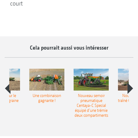
court
Cela pourrait aussi vous intéresser
pot pour le
Une combinaison
Nouveau semoir
Nouveau 
monograine
gagnante !
pneumatique
traîné Cirr
recea
Centaya-C Special
Gra
équipé d’une trémie
deux compartiments