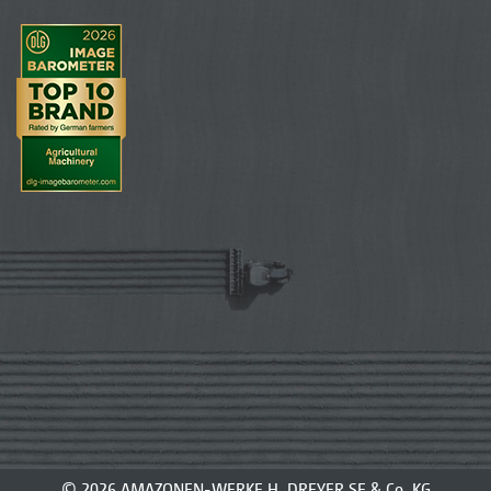
© 2026 AMAZONEN-WERKE H. DREYER SE & Co. KG