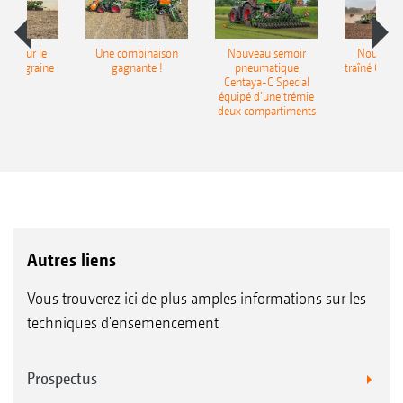
pot pour le
Une combinaison
Nouveau semoir
Nouveau 
monograine
gagnante !
pneumatique
traîné Cirr
recea
Centaya-C Special
Gra
équipé d’une trémie
deux compartiments
Autres liens
Vous trouverez ici de plus amples informations sur les
techniques d'ensemencement
Prospectus