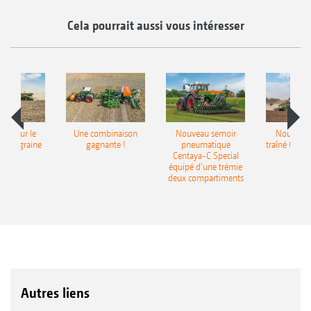
Cela pourrait aussi vous intéresser
pot pour le
Une combinaison
Nouveau semoir
Nouveau 
monograine
gagnante !
pneumatique
traîné Cirr
recea
Centaya-C Special
Gra
équipé d’une trémie
deux compartiments
Autres liens