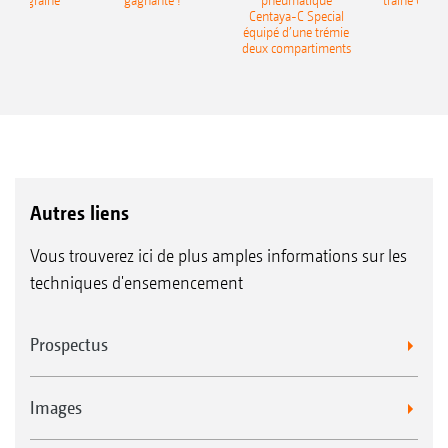
monograine
gagnante !
pneumatique
traîné Cirr
recea
Centaya-C Special
Gra
équipé d’une trémie
deux compartiments
Autres liens
Vous trouverez ici de plus amples informations sur les
techniques d'ensemencement
Prospectus
Images