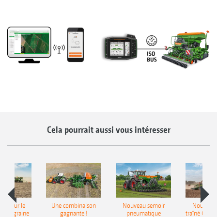
Cela pourrait aussi vous intéresser
pot pour le
Une combinaison
Nouveau semoir
Nouveau 
monograine
gagnante !
pneumatique
traîné Cirr