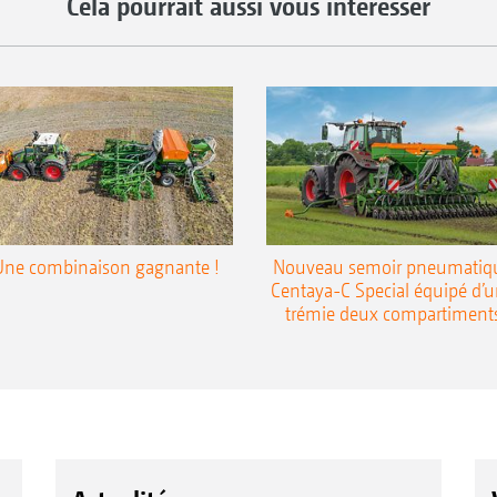
Cela pourrait aussi vous intéresser
Une combinaison gagnante !
Nouveau semoir pneumatiq
Centaya-C Special équipé d’
trémie deux compartiment