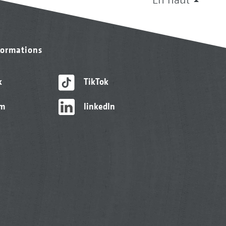
formations
k
TikTok
am
linkedIn