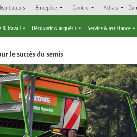
istributeurs
Entreprise
Carrière
Achats
Dan
 & Travail
Découvrir & acquérir
Service & assistance
our le succès du semis