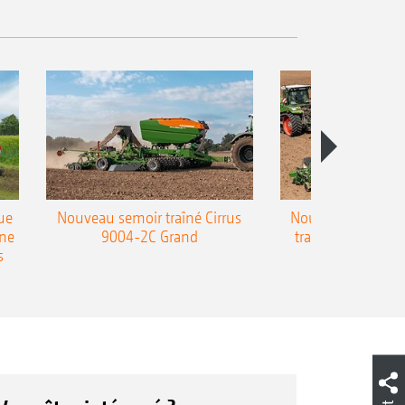
ue
Nouveau semoir traîné Cirrus
Nouveau semoir 
une
9004-2C Grand
traîné Precea-T
s