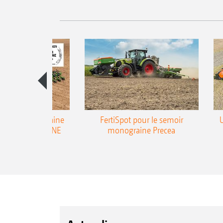
emoir monograine
FertiSpot pour le semoir
ecea-TCC AMAZONE
monograine Precea