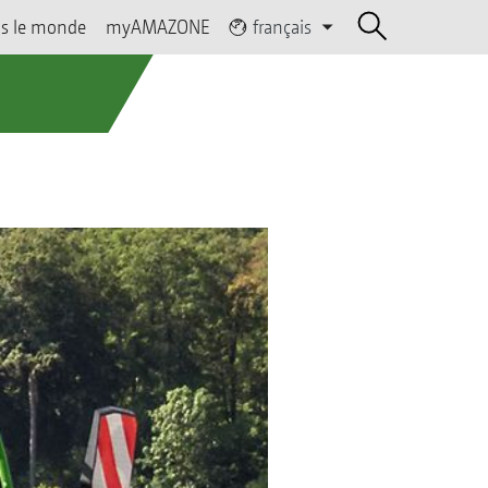
s le monde
myAMAZONE
français