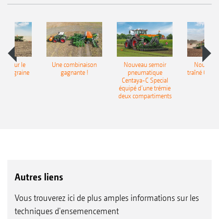
pot pour le
Une combinaison
Nouveau semoir
Nouveau 
monograine
gagnante !
pneumatique
traîné Cirr
recea
Centaya-C Special
Gra
équipé d’une trémie
deux compartiments
Autres liens
Vous trouverez ici de plus amples informations sur les
techniques d'ensemencement