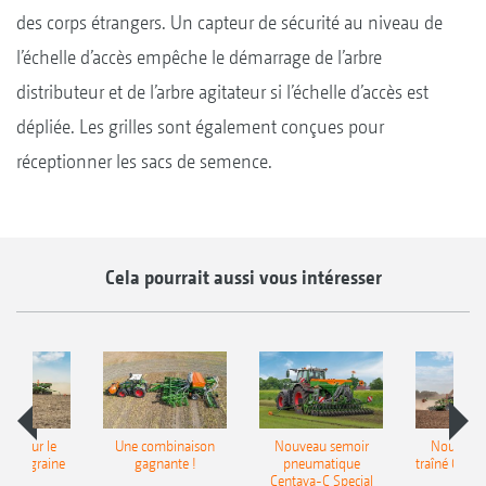
des corps étrangers. Un capteur de sécurité au niveau de
l’échelle d’accès empêche le démarrage de l’arbre
distributeur et de l’arbre agitateur si l’échelle d’accès est
dépliée. Les grilles sont également conçues pour
réceptionner les sacs de semence.
Cela pourrait aussi vous intéresser
pot pour le
Une combinaison
Nouveau semoir
Nouveau 
monograine
gagnante !
pneumatique
traîné Cirr
recea
Centaya-C Special
Gra