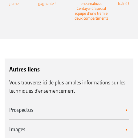
monograine
gagnante !
pneumatique
traîné Cirr
recea
Centaya-C Special
Gra
équipé d’une trémie
deux compartiments
Autres liens
Vous trouverez ici de plus amples informations sur les
techniques d'ensemencement
Prospectus
Images