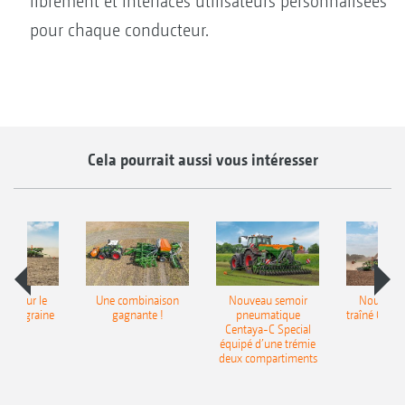
librement et interfaces utilisateurs personnalisées
pour chaque conducteur.
Cela pourrait aussi vous intéresser
pot pour le
Une combinaison
Nouveau semoir
Nouveau 
monograine
gagnante !
pneumatique
traîné Cirr
recea
Centaya-C Special
Gra
équipé d’une trémie
deux compartiments