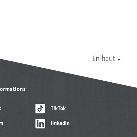
En haut
formations
k
TikTok
am
linkedIn