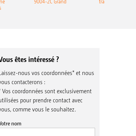
une
9004-2C Grand
traîné Precea-T
s
Vous êtes intéressé ?
Laissez-nous vos coordonnées* et nous
vous contacterons :
* Vos coordonnées sont exclusivement
utilisées pour prendre contact avec
vous, comme vous le souhaitez.
Votre nom