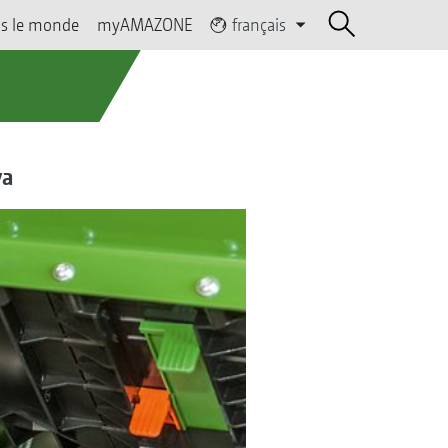
s le monde
myAMAZONE
français
ya