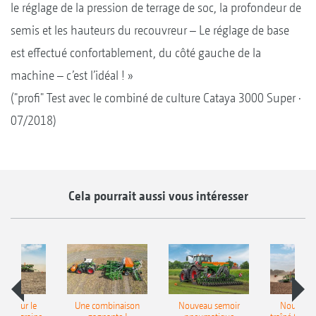
le réglage de la pression de terrage de soc, la profondeur de
semis et les hauteurs du recouvreur – Le réglage de base
est effectué confortablement, du côté gauche de la
machine – c’est l’idéal ! »
("profi" Test avec le combiné de culture Cataya 3000 Super ·
07/2018)
Cela pourrait aussi vous intéresser
pot pour le
Une combinaison
Nouveau semoir
Nouveau 