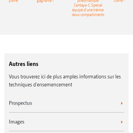
monograine
gagnante !
pneumatique
traîné Cirr
recea
Centaya-C Special
Gra
équipé d’une trémie
deux compartiments
Autres liens
Vous trouverez ici de plus amples informations sur les
techniques d'ensemencement
Prospectus
Images