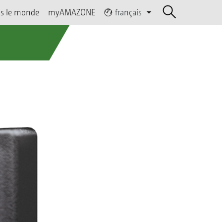
s le monde
myAMAZONE
français