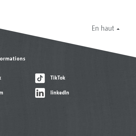
En haut
formations
k
TikTok
am
linkedIn