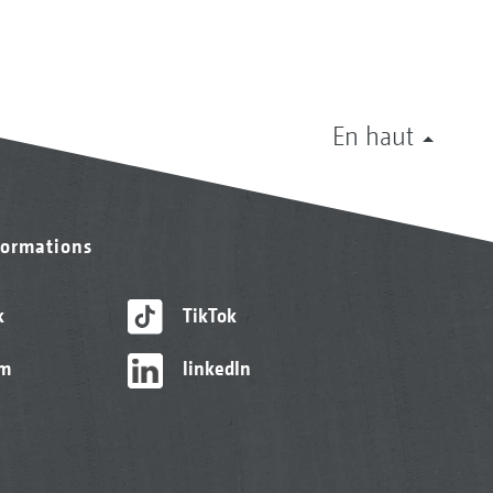
En haut
formations
k
TikTok
am
linkedIn