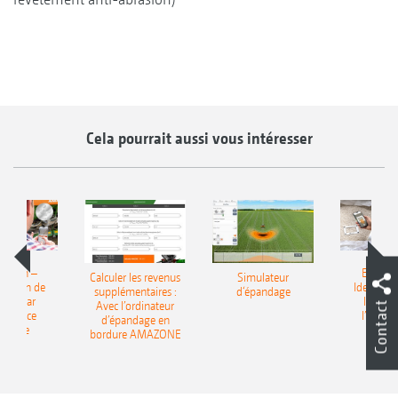
Cela pourrait aussi vous intéresser
Match –
EasyMa
Calculer les revenus
Simulateur
fication de
Identifica
supplémentaires :
d‘épandage
grais par
l’engrai
Avec l’ordinateur
Contact
elligence
l’intell
d’épandage en
ficielle
artific
bordure AMAZONE